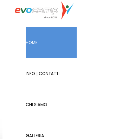
Vai al contenuto
HOME
INFO | CONTATTI
Campi es
CHI SIAMO
Evocamp è una associazione sportiva dile
GALLERIA