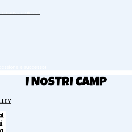
ax e nuove amicizie!
, passione e successo!
I NOSTRI CAMP
LLEY
al
i
ra