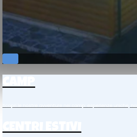
CAMP
Scopri le nostre avventure nei camp: esperienze uniche, na
CENTRI ESTIVI