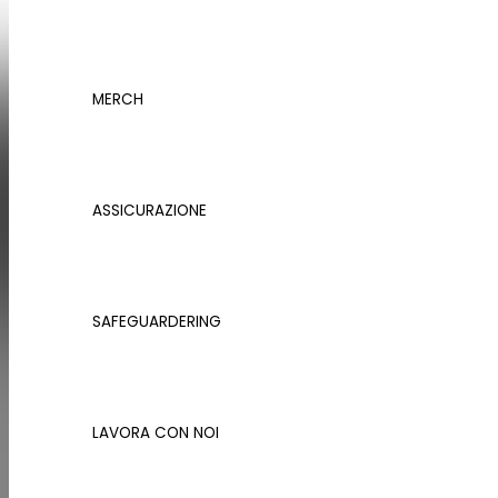
Evocamp ha in atto diverse collaborazion
collaborazione con allenator
MERCH
Cerca
ASSICURAZIONE
SAFEGUARDERING
LAVORA CON NOI